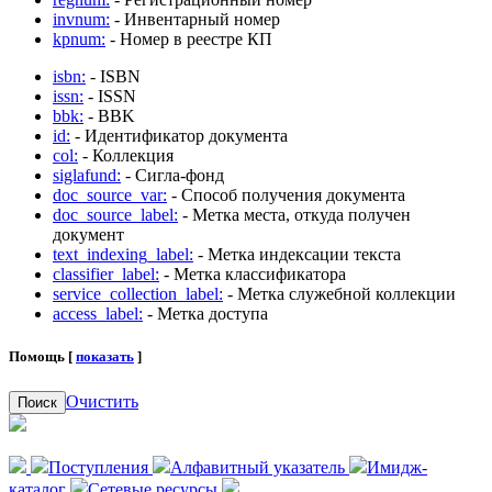
invnum:
- Инвентарный номер
kpnum:
- Номер в реестре КП
isbn:
- ISBN
issn:
- ISSN
bbk:
- BBK
id:
- Идентификатор документа
col:
- Коллекция
siglafund:
- Сигла-фонд
doc_source_var:
- Способ получения документа
doc_source_label:
- Метка места, откуда получен
документ
text_indexing_label:
- Метка индексации текста
classifier_label:
- Метка классификатора
service_collection_label:
- Метка служебной коллекции
access_label:
- Метка доступа
Помощь [
показать
]
Очистить
Поиск
Поступления
Алфавитный указатель
Имидж-
каталог
Сетевые ресурсы