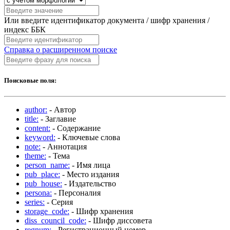
Или введите идентификатор документа / шифр хранения /
индекс ББК
Справка о расширенном поиске
Поисковые поля:
author:
- Автор
title:
- Заглавие
content:
- Содержание
keyword:
- Ключевые слова
note:
- Аннотация
theme:
- Тема
person_name:
- Имя лица
pub_place:
- Место издания
pub_house:
- Издательство
persona:
- Персоналия
series:
- Серия
storage_code:
- Шифр хранения
diss_council_code:
- Шифр диссовета
regnum:
- Регистрационный номер