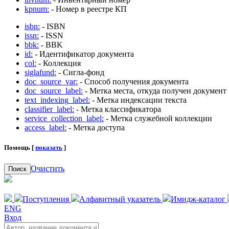
kpnum:
- Номер в реестре КП
isbn:
- ISBN
issn:
- ISSN
bbk:
- BBK
id:
- Идентификатор документа
col:
- Коллекция
siglafund:
- Сигла-фонд
doc_source_var:
- Способ получения документа
doc_source_label:
- Метка места, откуда получен документ
text_indexing_label:
- Метка индексации текста
classifier_label:
- Метка классификатора
service_collection_label:
- Метка служебной коллекции
access_label:
- Метка доступа
Помощь [
показать
]
Очистить
Поиск
Поступления
Алфавитный указатель
Имидж-каталог
ENG
Вход