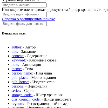
Или введите идентификатор документа / шифр хранения / инд
Справка о расширенном поиске
Поисковые поля:
author:
- Автор
title:
- Заглавие
content:
- Содержание
keyword:
- Ключевые слова
note:
- Аннотация
theme:
- Тема
person_name:
- Имя лица
pub_place:
- Место издания
pub_house:
- Издательство
persona:
- Персоналия
series:
- Серия
storage_code:
- Шифр хранения
diss_council_code:
- Шифр диссовета
regnum:
- Регистрационный номер
invnum:
- Инвентарный номер