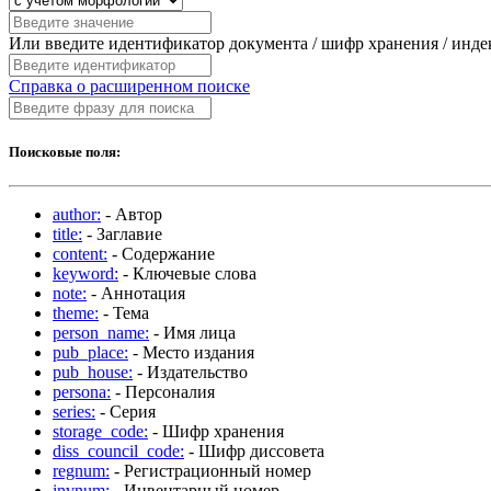
Или введите идентификатор документа / шифр хранения / инд
Справка о расширенном поиске
Поисковые поля:
author:
- Автор
title:
- Заглавие
content:
- Содержание
keyword:
- Ключевые слова
note:
- Аннотация
theme:
- Тема
person_name:
- Имя лица
pub_place:
- Место издания
pub_house:
- Издательство
persona:
- Персоналия
series:
- Серия
storage_code:
- Шифр хранения
diss_council_code:
- Шифр диссовета
regnum:
- Регистрационный номер
invnum:
- Инвентарный номер