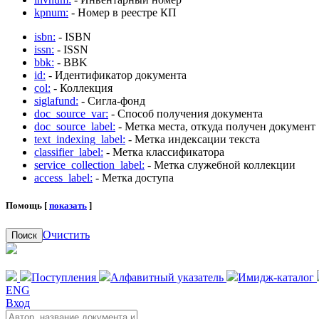
kpnum:
- Номер в реестре КП
isbn:
- ISBN
issn:
- ISSN
bbk:
- BBK
id:
- Идентификатор документа
col:
- Коллекция
siglafund:
- Сигла-фонд
doc_source_var:
- Способ получения документа
doc_source_label:
- Метка места, откуда получен документ
text_indexing_label:
- Метка индексации текста
classifier_label:
- Метка классификатора
service_collection_label:
- Метка служебной коллекции
access_label:
- Метка доступа
Помощь [
показать
]
Очистить
Поиск
Поступления
Алфавитный указатель
Имидж-каталог
ENG
Вход