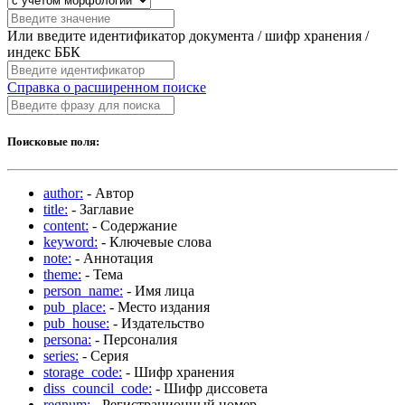
Или введите идентификатор документа / шифр хранения /
индекс ББК
Справка о расширенном поиске
Поисковые поля:
author:
- Автор
title:
- Заглавие
content:
- Содержание
keyword:
- Ключевые слова
note:
- Аннотация
theme:
- Тема
person_name:
- Имя лица
pub_place:
- Место издания
pub_house:
- Издательство
persona:
- Персоналия
series:
- Серия
storage_code:
- Шифр хранения
diss_council_code:
- Шифр диссовета
regnum:
- Регистрационный номер