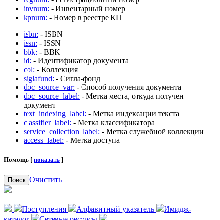
invnum:
- Инвентарный номер
kpnum:
- Номер в реестре КП
isbn:
- ISBN
issn:
- ISSN
bbk:
- BBK
id:
- Идентификатор документа
col:
- Коллекция
siglafund:
- Сигла-фонд
doc_source_var:
- Способ получения документа
doc_source_label:
- Метка места, откуда получен
документ
text_indexing_label:
- Метка индексации текста
classifier_label:
- Метка классификатора
service_collection_label:
- Метка служебной коллекции
access_label:
- Метка доступа
Помощь [
показать
]
Очистить
Поиск
Поступления
Алфавитный указатель
Имидж-
каталог
Сетевые ресурсы