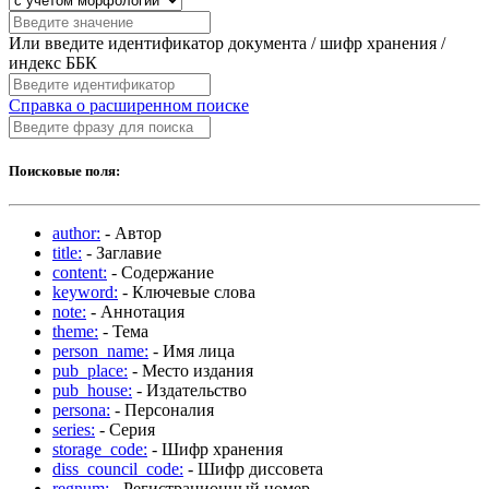
Или введите идентификатор документа / шифр хранения /
индекс ББК
Справка о расширенном поиске
Поисковые поля:
author:
- Автор
title:
- Заглавие
content:
- Содержание
keyword:
- Ключевые слова
note:
- Аннотация
theme:
- Тема
person_name:
- Имя лица
pub_place:
- Место издания
pub_house:
- Издательство
persona:
- Персоналия
series:
- Серия
storage_code:
- Шифр хранения
diss_council_code:
- Шифр диссовета
regnum:
- Регистрационный номер