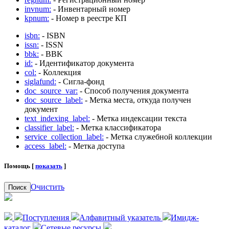
invnum:
- Инвентарный номер
kpnum:
- Номер в реестре КП
isbn:
- ISBN
issn:
- ISSN
bbk:
- BBK
id:
- Идентификатор документа
col:
- Коллекция
siglafund:
- Сигла-фонд
doc_source_var:
- Способ получения документа
doc_source_label:
- Метка места, откуда получен
документ
text_indexing_label:
- Метка индексации текста
classifier_label:
- Метка классификатора
service_collection_label:
- Метка служебной коллекции
access_label:
- Метка доступа
Помощь [
показать
]
Очистить
Поиск
Поступления
Алфавитный указатель
Имидж-
каталог
Сетевые ресурсы