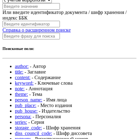
Или введите идентификатор документа / шифр хранения /
индекс ББК
Справка о расширенном поиске
Поисковые поля:
author:
- Автор
title:
- Заглавие
content:
- Содержание
keyword:
- Ключевые слова
note:
- Аннотация
theme:
- Тема
person_name:
- Имя лица
pub_place:
- Место издания
pub_house:
- Издательство
persona:
- Персоналия
series:
- Серия
storage_code:
- Шифр хранения
diss_council_code:
- Шифр диссовета
regnum:
- Регистрационный номер