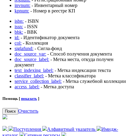
invnum:
- Инвентарный номер
kpnum:
- Номер в реестре КП
isbn:
- ISBN
issn:
- ISSN
bbk:
- BBK
id:
- Идентификатор документа
col:
- Коллекция
siglafund:
- Сигла-фонд
doc_source_var:
- Способ получения документа
doc_source_label:
- Метка места, откуда получен
документ
text_indexing_label:
- Метка индексации текста
classifier_label:
- Метка классификатора
service_collection_label:
- Метка служебной коллекции
access_label:
- Метка доступа
Помощь [
показать
]
Очистить
Поиск
Поступления
Алфавитный указатель
Имидж-
каталог
Сетевые ресурсы