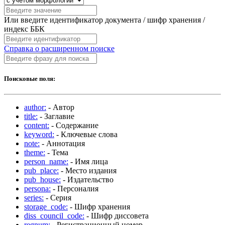
Или введите идентификатор документа / шифр хранения /
индекс ББК
Справка о расширенном поиске
Поисковые поля:
author:
- Автор
title:
- Заглавие
content:
- Содержание
keyword:
- Ключевые слова
note:
- Аннотация
theme:
- Тема
person_name:
- Имя лица
pub_place:
- Место издания
pub_house:
- Издательство
persona:
- Персоналия
series:
- Серия
storage_code:
- Шифр хранения
diss_council_code:
- Шифр диссовета
regnum:
- Регистрационный номер