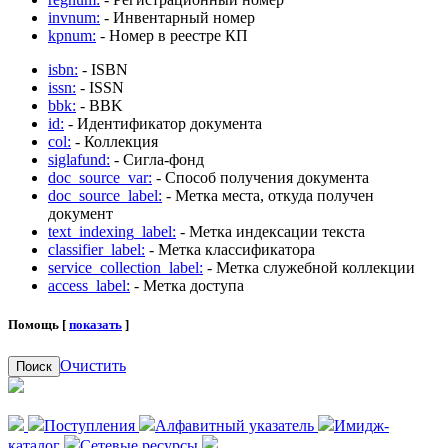
invnum:
- Инвентарный номер
kpnum:
- Номер в реестре КП
isbn:
- ISBN
issn:
- ISSN
bbk:
- BBK
id:
- Идентификатор документа
col:
- Коллекция
siglafund:
- Сигла-фонд
doc_source_var:
- Способ получения документа
doc_source_label:
- Метка места, откуда получен
документ
text_indexing_label:
- Метка индексации текста
classifier_label:
- Метка классификатора
service_collection_label:
- Метка служебной коллекции
access_label:
- Метка доступа
Помощь [
показать
]
Очистить
Поиск
Поступления
Алфавитный указатель
Имидж-
каталог
Сетевые ресурсы