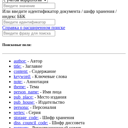
Или введите идентификатор документа / шифр хранения /
индекс ББК
Справка о расширенном поиске
Поисковые поля:
author:
- Автор
title:
- Заглавие
content:
- Содержание
keyword:
- Ключевые слова
note:
- Аннотация
theme:
- Тема
person_name:
- Имя лица
pub_place:
- Место издания
pub_house:
- Издательство
persona:
- Персоналия
series:
- Серия
storage_code:
- Шифр хранения
diss_council_code:
- Шифр диссовета
regnum:
- Регистрационный номер