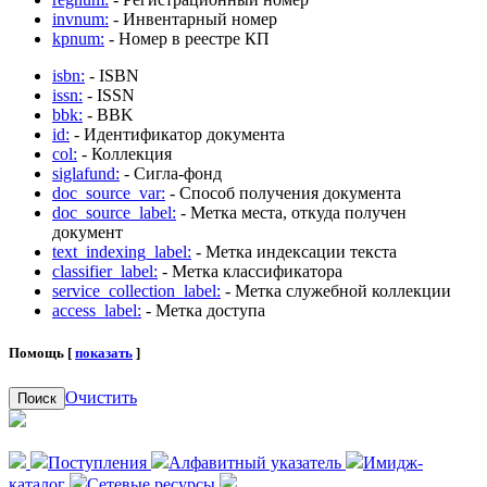
invnum:
- Инвентарный номер
kpnum:
- Номер в реестре КП
isbn:
- ISBN
issn:
- ISSN
bbk:
- BBK
id:
- Идентификатор документа
col:
- Коллекция
siglafund:
- Сигла-фонд
doc_source_var:
- Способ получения документа
doc_source_label:
- Метка места, откуда получен
документ
text_indexing_label:
- Метка индексации текста
classifier_label:
- Метка классификатора
service_collection_label:
- Метка служебной коллекции
access_label:
- Метка доступа
Помощь [
показать
]
Очистить
Поиск
Поступления
Алфавитный указатель
Имидж-
каталог
Сетевые ресурсы