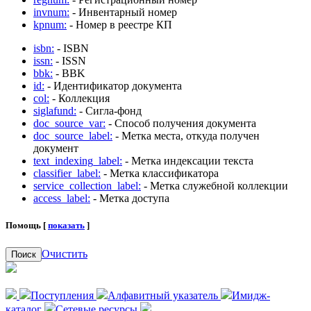
invnum:
- Инвентарный номер
kpnum:
- Номер в реестре КП
isbn:
- ISBN
issn:
- ISSN
bbk:
- BBK
id:
- Идентификатор документа
col:
- Коллекция
siglafund:
- Сигла-фонд
doc_source_var:
- Способ получения документа
doc_source_label:
- Метка места, откуда получен
документ
text_indexing_label:
- Метка индексации текста
classifier_label:
- Метка классификатора
service_collection_label:
- Метка служебной коллекции
access_label:
- Метка доступа
Помощь [
показать
]
Очистить
Поиск
Поступления
Алфавитный указатель
Имидж-
каталог
Сетевые ресурсы