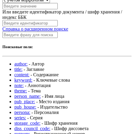
Или введите идентификатор документа / шифр хранения /
индекс ББК
Справка о расширенном поиске
Поисковые поля:
author:
- Автор
title:
- Заглавие
content:
- Содержание
keyword:
- Ключевые слова
note:
- Аннотация
theme:
- Тема
person_name:
- Имя лица
pub_place:
- Место издания
pub_house:
- Издательство
persona:
- Персоналия
series:
- Серия
storage_code:
- Шифр хранения
diss_council_code:
- Шифр диссовета
regnum:
- Регистрационный номер