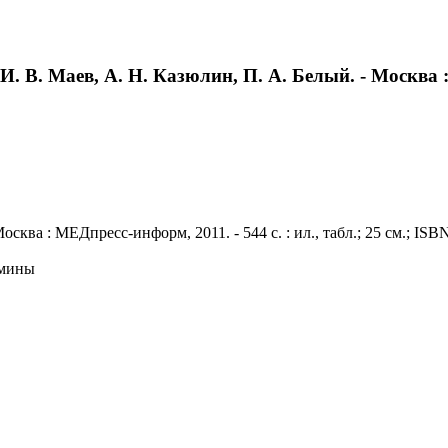
 В. Маев, А. Н. Казюлин, П. А. Белый. - Москва : М
сква : МЕДпресс-информ, 2011. - 544 с. : ил., табл.; 25 см.; ISB
амины