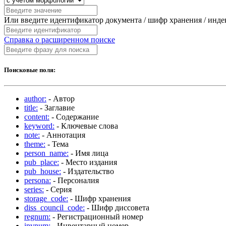
Или введите идентификатор документа / шифр хранения / инд
Справка о расширенном поиске
Поисковые поля:
author:
- Автор
title:
- Заглавие
content:
- Содержание
keyword:
- Ключевые слова
note:
- Аннотация
theme:
- Тема
person_name:
- Имя лица
pub_place:
- Место издания
pub_house:
- Издательство
persona:
- Персоналия
series:
- Серия
storage_code:
- Шифр хранения
diss_council_code:
- Шифр диссовета
regnum:
- Регистрационный номер
invnum:
- Инвентарный номер