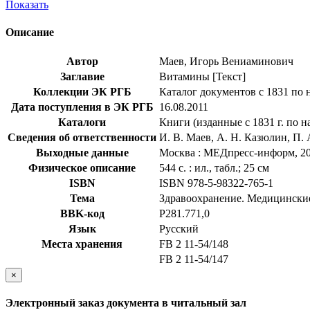
Показать
Описание
Автор
Маев, Игорь Вениаминович
Заглавие
Витамины [Текст]
Коллекции ЭК РГБ
Каталог документов с 1831 по 
Дата поступления в ЭК РГБ
16.08.2011
Каталоги
Книги (изданные с 1831 г. по н
Сведения об ответственности
И. В. Маев, А. Н. Казюлин, П.
Выходные данные
Москва : МЕДпресс-информ, 2
Физическое описание
544 с. : ил., табл.; 25 см
ISBN
ISBN 978-5-98322-765-1
Тема
Здравоохранение. Медицинские
BBK-код
Р281.771,0
Язык
Русский
Места хранения
FB 2 11-54/148
FB 2 11-54/147
×
Электронный заказ документа в читальный зал