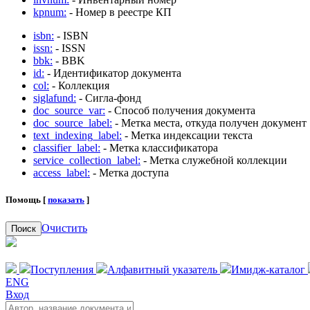
kpnum:
- Номер в реестре КП
isbn:
- ISBN
issn:
- ISSN
bbk:
- BBK
id:
- Идентификатор документа
col:
- Коллекция
siglafund:
- Сигла-фонд
doc_source_var:
- Способ получения документа
doc_source_label:
- Метка места, откуда получен документ
text_indexing_label:
- Метка индексации текста
classifier_label:
- Метка классификатора
service_collection_label:
- Метка служебной коллекции
access_label:
- Метка доступа
Помощь [
показать
]
Очистить
Поиск
Поступления
Алфавитный указатель
Имидж-каталог
ENG
Вход