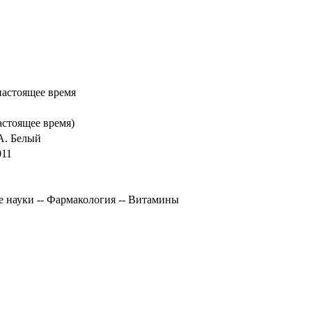
настоящее время
астоящее время)
 А. Белый
011
 науки -- Фармакология -- Витамины