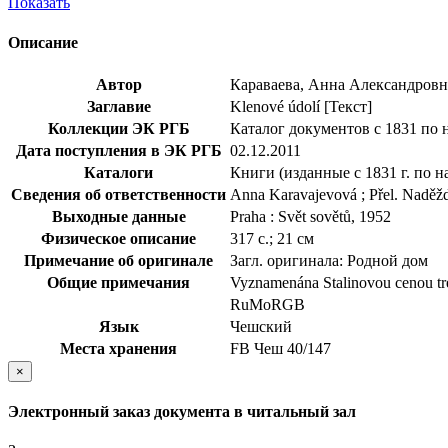
Показать
Описание
Автор
Караваева, Анна Александровн
Заглавие
Klenové údolí [Текст]
Коллекции ЭК РГБ
Каталог документов с 1831 по 
Дата поступления в ЭК РГБ
02.12.2011
Каталоги
Книги (изданные с 1831 г. по н
Сведения об ответственности
Anna Karavajevová ; Přel. Naděž
Выходные данные
Praha : Svět sovětů, 1952
Физическое описание
317 с.; 21 см
Примечание об оригинале
Загл. оригинала: Родной дом
Общие примечания
Vyznamenána Stalinovou cenou tre
RuMoRGB
Язык
Чешский
Места хранения
FB Чеш 40/147
×
Электронный заказ документа в читальный зал