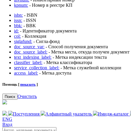
kpnum:
- Номер в реестре КП
isbn:
- ISBN
issn:
- ISSN
bbk:
- BBK
id:
- Идентификатор документа
col:
- Коллекция
siglafund:
- Сигла-фонд
doc_source_var:
- Способ получения документа
doc_source_label:
- Метка места, откуда получен документ
text_indexing_label:
- Метка индексации текста
classifier_label:
- Метка классификатора
service_collection_label:
- Метка служебной коллекции
access_label:
- Метка доступа
Помощь [
показать
]
Очистить
Поиск
Поступления
Алфавитный указатель
Имидж-каталог
ENG
Вход