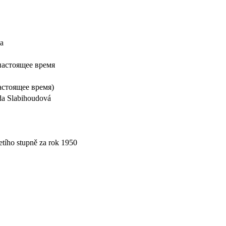
а
настоящее время
астоящее время)
da Slabihoudová
tího stupně za rok 1950