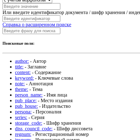
Или введите идентификатор документа / шифр хранения / инд
Справка о расширенном поиске
Поисковые поля:
author:
- Автор
title:
- Заглавие
content:
- Содержание
keyword:
- Ключевые слова
note:
- Аннотация
theme:
- Тема
person_name:
- Имя лица
pub_place:
- Место издания
pub_house:
- Издательство
persona:
- Персоналия
series:
- Серия
storage_code:
- Шифр хранения
diss_council_code:
- Шифр диссовета
regnum:
- Регистрационный номер
invnum:
- Инвентарный номер