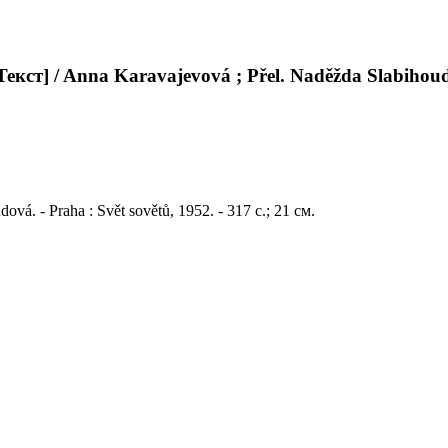
ст] / Anna Karavajevová ; Přel. Naděžda Slabihoudová
vá. - Praha : Svět sovětů, 1952. - 317 с.; 21 см.