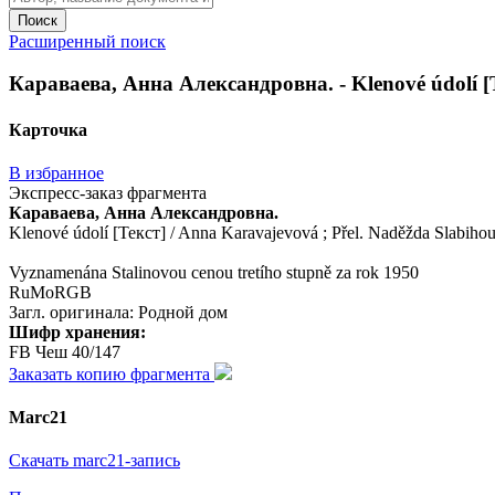
Поиск
Расширенный поиск
Караваева, Анна Александровна. - Klenové údolí [Тек
Карточка
В избранное
Экспресс-заказ фрагмента
Караваева, Анна Александровна.
Klenové údolí [Текст] / Anna Karavajevová ; Přel. Naděžda Slabihoudo
Vyznamenána Stalinovou cenou tretího stupně za rok 1950
RuMoRGB
Загл. оригинала: Родной дом
Шифр хранения:
FB Чеш 40/147
Заказать копию фрагмента
Marc21
Скачать marc21-запись