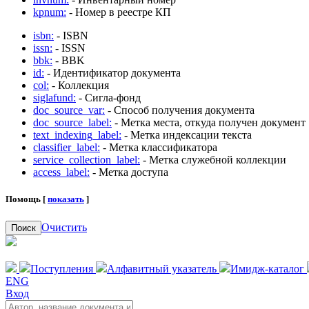
kpnum:
- Номер в реестре КП
isbn:
- ISBN
issn:
- ISSN
bbk:
- BBK
id:
- Идентификатор документа
col:
- Коллекция
siglafund:
- Сигла-фонд
doc_source_var:
- Способ получения документа
doc_source_label:
- Метка места, откуда получен документ
text_indexing_label:
- Метка индексации текста
classifier_label:
- Метка классификатора
service_collection_label:
- Метка служебной коллекции
access_label:
- Метка доступа
Помощь [
показать
]
Очистить
Поиск
Поступления
Алфавитный указатель
Имидж-каталог
ENG
Вход