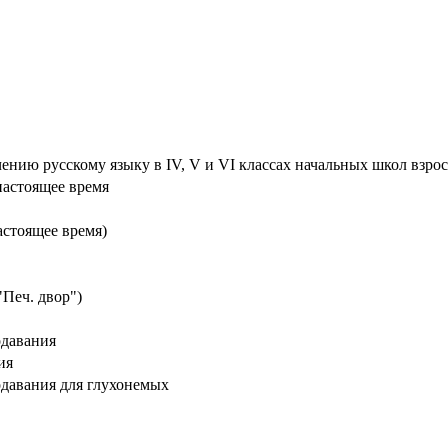
ению русскому языку в IV, V и VI классах начальных школ взрос
настоящее время
астоящее время)
"Печ. двор")
одавания
ия
одавания для глухонемых