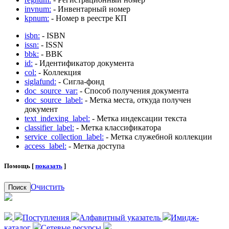
invnum:
- Инвентарный номер
kpnum:
- Номер в реестре КП
isbn:
- ISBN
issn:
- ISSN
bbk:
- BBK
id:
- Идентификатор документа
col:
- Коллекция
siglafund:
- Сигла-фонд
doc_source_var:
- Способ получения документа
doc_source_label:
- Метка места, откуда получен
документ
text_indexing_label:
- Метка индексации текста
classifier_label:
- Метка классификатора
service_collection_label:
- Метка служебной коллекции
access_label:
- Метка доступа
Помощь [
показать
]
Очистить
Поиск
Поступления
Алфавитный указатель
Имидж-
каталог
Сетевые ресурсы