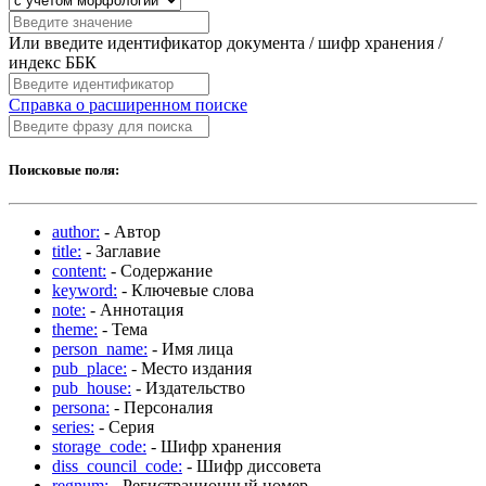
Или введите идентификатор документа / шифр хранения /
индекс ББК
Справка о расширенном поиске
Поисковые поля:
author:
- Автор
title:
- Заглавие
content:
- Содержание
keyword:
- Ключевые слова
note:
- Аннотация
theme:
- Тема
person_name:
- Имя лица
pub_place:
- Место издания
pub_house:
- Издательство
persona:
- Персоналия
series:
- Серия
storage_code:
- Шифр хранения
diss_council_code:
- Шифр диссовета
regnum:
- Регистрационный номер