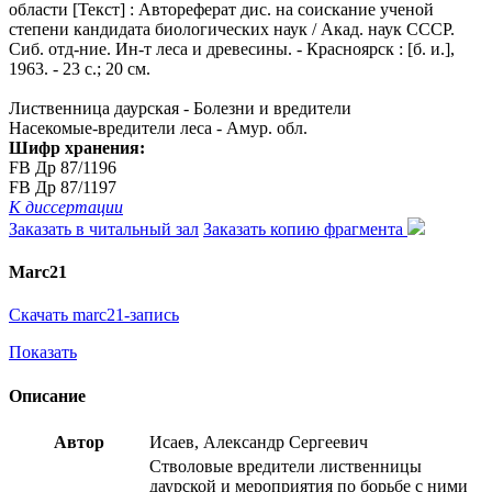
области [Текст] : Автореферат дис. на соискание ученой
степени кандидата биологических наук / Акад. наук СССР.
Сиб. отд-ние. Ин-т леса и древесины. - Красноярск : [б. и.],
1963. - 23 с.; 20 см.
Лиственница даурская - Болезни и вредители
Насекомые-вредители леса - Амур. обл.
Шифр хранения:
FB Др 87/1196
FB Др 87/1197
К диссертации
Заказать в читальный зал
Заказать копию фрагмента
Marc21
Скачать marc21-запись
Показать
Описание
Автор
Исаев, Александр Сергеевич
Стволовые вредители лиственницы
даурской и мероприятия по борьбе с ними