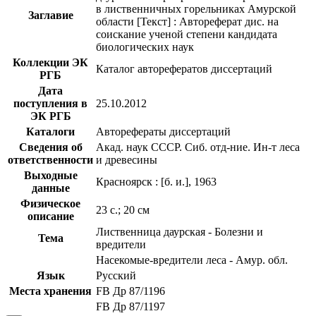
в лиственничных горельниках Амурской
Заглавие
области [Текст] : Автореферат дис. на
соискание ученой степени кандидата
биологических наук
Коллекции ЭК
Каталог авторефератов диссертаций
РГБ
Дата
поступления в
25.10.2012
ЭК РГБ
Каталоги
Авторефераты диссертаций
Сведения об
Акад. наук СССР. Сиб. отд-ние. Ин-т леса
ответственности
и древесины
Выходные
Красноярск : [б. и.], 1963
данные
Физическое
23 с.; 20 см
описание
Лиственница даурская - Болезни и
Тема
вредители
Насекомые-вредители леса - Амур. обл.
Язык
Русский
Места хранения
FB Др 87/1196
FB Др 87/1197