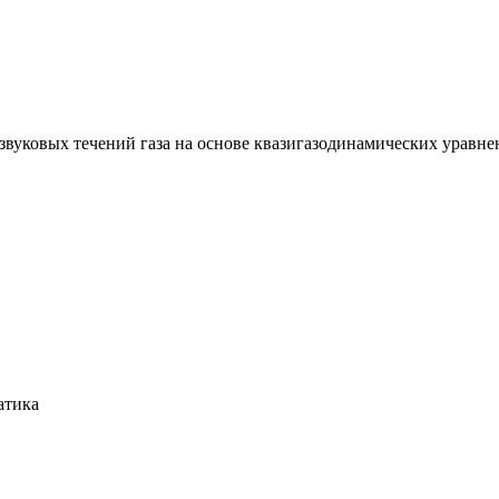
вуковых течений газа на основе квазигазодинамических уравнени
атика