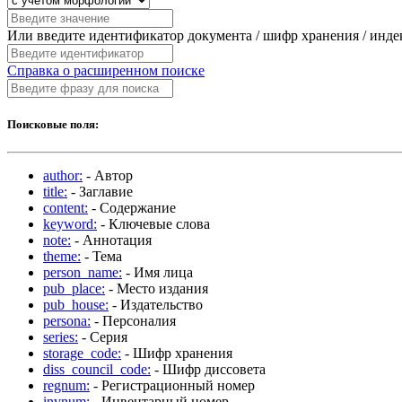
Или введите идентификатор документа / шифр хранения / инд
Справка о расширенном поиске
Поисковые поля:
author:
- Автор
title:
- Заглавие
content:
- Содержание
keyword:
- Ключевые слова
note:
- Аннотация
theme:
- Тема
person_name:
- Имя лица
pub_place:
- Место издания
pub_house:
- Издательство
persona:
- Персоналия
series:
- Серия
storage_code:
- Шифр хранения
diss_council_code:
- Шифр диссовета
regnum:
- Регистрационный номер
invnum:
- Инвентарный номер