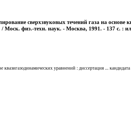
рование сверхзвуковых течений газа на основе кв
Моск. физ.-техн. наук. - Москва, 1991. - 137 с. : ил
 квазигазодинамических уравнений : диссертация ... кандидата ф