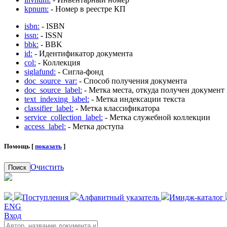
kpnum:
- Номер в реестре КП
isbn:
- ISBN
issn:
- ISSN
bbk:
- BBK
id:
- Идентификатор документа
col:
- Коллекция
siglafund:
- Сигла-фонд
doc_source_var:
- Способ получения документа
doc_source_label:
- Метка места, откуда получен документ
text_indexing_label:
- Метка индексации текста
classifier_label:
- Метка классификатора
service_collection_label:
- Метка служебной коллекции
access_label:
- Метка доступа
Помощь [
показать
]
Очистить
Поиск
Поступления
Алфавитный указатель
Имидж-каталог
ENG
Вход