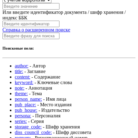
Или введите идентификатор документа / шифр хранения /
индекс ББК
Справка о расширенном поиске
Поисковые поля:
author:
- Автор
title:
- Заглавие
content:
- Содержание
keyword:
- Ключевые слова
note:
- Аннотация
theme:
- Тема
person_name:
- Имя лица
pub_place:
- Место издания
pub_house:
- Издательство
persona:
- Персоналия
series:
- Серия
storage_code:
- Шифр хранения
diss_council_code:
- Шифр диссовета
regnum:
- Регистрационный номер