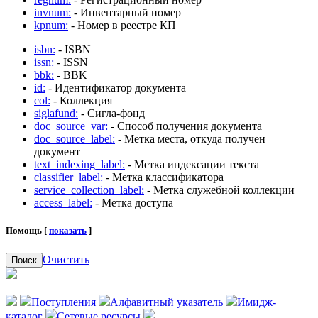
invnum:
- Инвентарный номер
kpnum:
- Номер в реестре КП
isbn:
- ISBN
issn:
- ISSN
bbk:
- BBK
id:
- Идентификатор документа
col:
- Коллекция
siglafund:
- Сигла-фонд
doc_source_var:
- Способ получения документа
doc_source_label:
- Метка места, откуда получен
документ
text_indexing_label:
- Метка индексации текста
classifier_label:
- Метка классификатора
service_collection_label:
- Метка служебной коллекции
access_label:
- Метка доступа
Помощь [
показать
]
Очистить
Поиск
Поступления
Алфавитный указатель
Имидж-
каталог
Сетевые ресурсы