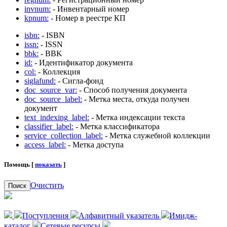
invnum:
- Инвентарный номер
kpnum:
- Номер в реестре КП
isbn:
- ISBN
issn:
- ISSN
bbk:
- BBK
id:
- Идентификатор документа
col:
- Коллекция
siglafund:
- Сигла-фонд
doc_source_var:
- Способ получения документа
doc_source_label:
- Метка места, откуда получен
документ
text_indexing_label:
- Метка индексации текста
classifier_label:
- Метка классификатора
service_collection_label:
- Метка служебной коллекции
access_label:
- Метка доступа
Помощь [
показать
]
Очистить
Поиск
Поступления
Алфавитный указатель
Имидж-
каталог
Сетевые ресурсы