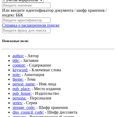
Или введите идентификатор документа / шифр хранения /
индекс ББК
Справка о расширенном поиске
Поисковые поля:
author:
- Автор
title:
- Заглавие
content:
- Содержание
keyword:
- Ключевые слова
note:
- Аннотация
theme:
- Тема
person_name:
- Имя лица
pub_place:
- Место издания
pub_house:
- Издательство
persona:
- Персоналия
series:
- Серия
storage_code:
- Шифр хранения
diss_council_code:
- Шифр диссовета
regnum:
- Регистрационный номер