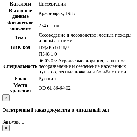
Каталоги
Диссертации
Выходные
Красноярск, 1985
данные
Физическое
274 с. : ил.
описание
Лесоведение и лесоводство; лесные пожары
Тема
и борьба с ними
BBK-код
П9(2Р53)348,0
П348.1,0
06.03.03: Агролесомелиорация, защитное
Специальность
лесоразведение и озеленение населенных
пунктов, лесные пожары и борьба с ними
Язык
Русский
Места
OD 61 86-6/402
хранения
×
Электронный заказ документа в читальный зал
Загрузка...
×