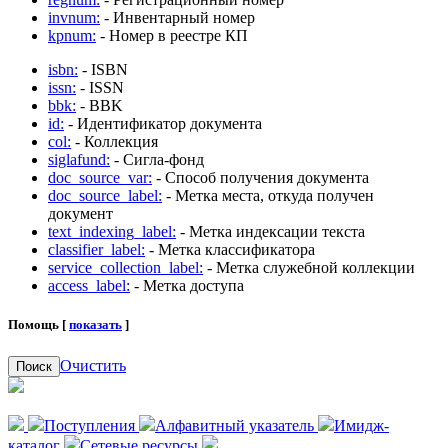
invnum:
- Инвентарный номер
kpnum:
- Номер в реестре КП
isbn:
- ISBN
issn:
- ISSN
bbk:
- BBK
id:
- Идентификатор документа
col:
- Коллекция
siglafund:
- Сигла-фонд
doc_source_var:
- Способ получения документа
doc_source_label:
- Метка места, откуда получен
документ
text_indexing_label:
- Метка индексации текста
classifier_label:
- Метка классификатора
service_collection_label:
- Метка служебной коллекции
access_label:
- Метка доступа
Помощь [
показать
]
Очистить
Поиск
Поступления
Алфавитный указатель
Имидж-
каталог
Сетевые ресурсы