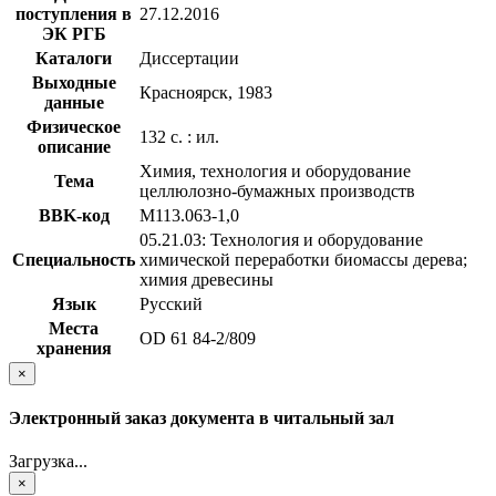
поступления в
27.12.2016
ЭК РГБ
Каталоги
Диссертации
Выходные
Красноярск, 1983
данные
Физическое
132 с. : ил.
описание
Химия, технология и оборудование
Тема
целлюлозно-бумажных производств
BBK-код
М113.063-1,0
05.21.03: Технология и оборудование
Специальность
химической переработки биомассы дерева;
химия древесины
Язык
Русский
Места
OD 61 84-2/809
хранения
×
Электронный заказ документа в читальный зал
Загрузка...
×