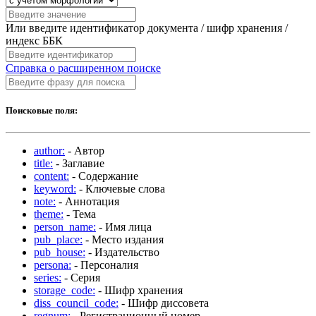
Или введите идентификатор документа / шифр хранения /
индекс ББК
Справка о расширенном поиске
Поисковые поля:
author:
- Автор
title:
- Заглавие
content:
- Содержание
keyword:
- Ключевые слова
note:
- Аннотация
theme:
- Тема
person_name:
- Имя лица
pub_place:
- Место издания
pub_house:
- Издательство
persona:
- Персоналия
series:
- Серия
storage_code:
- Шифр хранения
diss_council_code:
- Шифр диссовета
regnum:
- Регистрационный номер