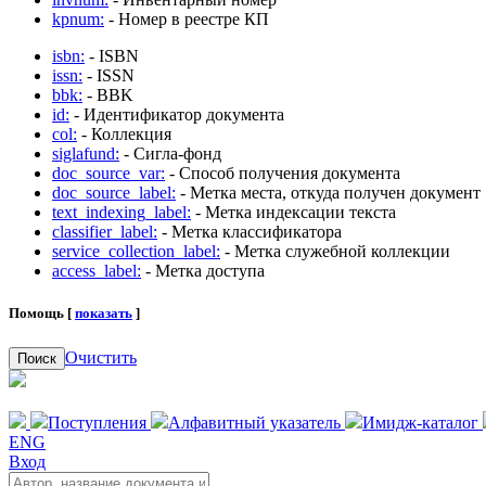
kpnum:
- Номер в реестре КП
isbn:
- ISBN
issn:
- ISSN
bbk:
- BBK
id:
- Идентификатор документа
col:
- Коллекция
siglafund:
- Сигла-фонд
doc_source_var:
- Способ получения документа
doc_source_label:
- Метка места, откуда получен документ
text_indexing_label:
- Метка индексации текста
classifier_label:
- Метка классификатора
service_collection_label:
- Метка служебной коллекции
access_label:
- Метка доступа
Помощь [
показать
]
Очистить
Поиск
Поступления
Алфавитный указатель
Имидж-каталог
ENG
Вход