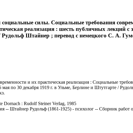
и социальные силы. Социальные требования соврем
тическая реализация : шесть публичных лекций с
 Рудольф Штайнер ; перевод с немецкого С. А. Гуменн
ременности и их практическая реализация : Социальные требова
я по 30 декабря 1919 г. в Ульме, Берлине и Штутгарте / Рудоль
кз.
te Dornach : Rudolf Steiner Verlag, 1985
 -- Штайнер Рудольф (1861-1925) - психолог -- Сборник работ 