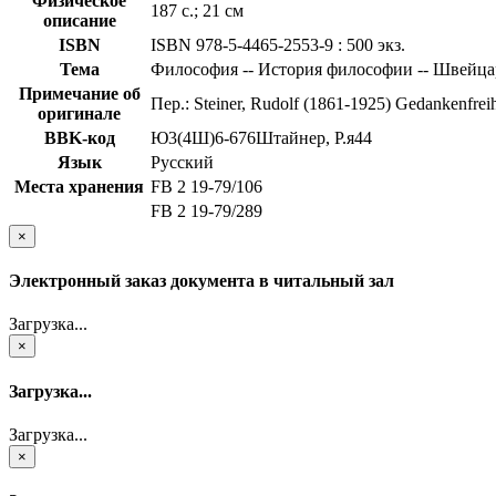
Физическое
187 с.; 21 см
описание
ISBN
ISBN 978-5-4465-2553-9 : 500 экз.
Тема
Философия -- История философии -- Швейцари
Примечание об
Пер.: Steiner, Rudolf (1861-1925) Gedankenfreih
оригинале
BBK-код
Ю3(4Ш)6-676Штайнер, Р.я44
Язык
Русский
Места хранения
FB 2 19-79/106
FB 2 19-79/289
×
Электронный заказ документа в читальный зал
Загрузка...
×
Загрузка...
Загрузка...
×