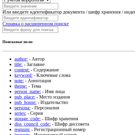
Или введите идентификатор документа / шифр хранения / инд
Справка о расширенном поиске
Поисковые поля:
author:
- Автор
title:
- Заглавие
content:
- Содержание
keyword:
- Ключевые слова
note:
- Аннотация
theme:
- Тема
person_name:
- Имя лица
pub_place:
- Место издания
pub_house:
- Издательство
persona:
- Персоналия
series:
- Серия
storage_code:
- Шифр хранения
diss_council_code:
- Шифр диссовета
regnum:
- Регистрационный номер
invnum:
- Инвентарный номер