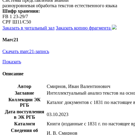
Системы представления знаний
разноуровневая обработка текстов естественного языка
Шифр хранения:
FB 1 23-29/7
CPF Ш11/С50
Заказать в читальный зал
Заказать копию фрагмента
Marc21
Скачать marc21-запись
Показать
Описание
Автор
Смирнов, Иван Валентинович
Заглавие
Интеллектуальный анализ текстов на осно
Коллекции ЭК
Каталог документов с 1831 по настоящее 
РГБ
Дата поступления
03.10.2023
в ЭК РГБ
Каталоги
Книги (изданные с 1831 г. по настоящее в
Сведения об
И. В. Смирнов