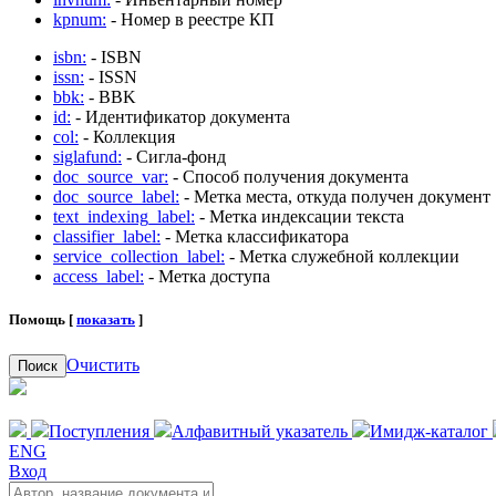
kpnum:
- Номер в реестре КП
isbn:
- ISBN
issn:
- ISSN
bbk:
- BBK
id:
- Идентификатор документа
col:
- Коллекция
siglafund:
- Сигла-фонд
doc_source_var:
- Способ получения документа
doc_source_label:
- Метка места, откуда получен документ
text_indexing_label:
- Метка индексации текста
classifier_label:
- Метка классификатора
service_collection_label:
- Метка служебной коллекции
access_label:
- Метка доступа
Помощь [
показать
]
Очистить
Поиск
Поступления
Алфавитный указатель
Имидж-каталог
ENG
Вход