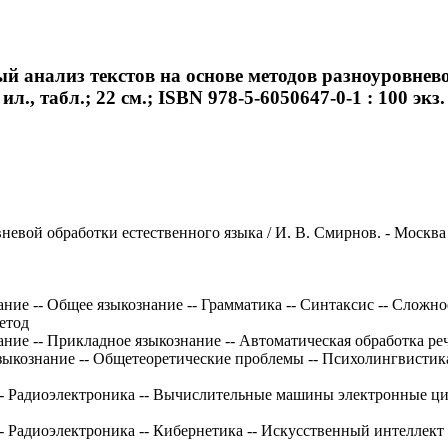
 анализ текстов на основе методов разноуровневой
л., табл.; 22 см.; ISBN 978-5-6050647-0-1 : 100 экз.
вой обработки естественного языка / И. В. Смирнов. - Москва : Ф
ние -- Общее языкознание -- Грамматика -- Синтаксис -- Сложно
етод
ание -- Прикладное языкознание -- Автоматическая обработка р
зыкознание -- Общетеоретические проблемы -- Психолингвистик
 -- Радиоэлектроника -- Вычислительные машины электронные ци
-- Радиоэлектроника -- Кибернетика -- Искусственный интеллект