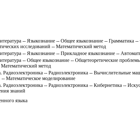
тература -- Языкознание -- Общее языкознание -- Грамматика --
тических исследований -- Математический метод
итература -- Языкознание -- Прикладное языкознание -- Автома
тература -- Общее языкознание -- Общетеоретические проблемы
- Математический метод
ка. Радиоэлектроника -- Радиоэлектроника -- Вычислительные м
и -- Математическое моделирование
а. Радиоэлектроника -- Радиоэлектроника -- Кибернетика -- Иск
ения знаний
венного языка