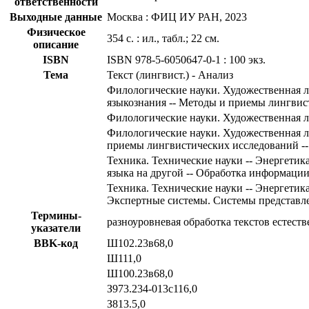
ответственности
Выходные данные
Москва : ФИЦ ИУ РАН, 2023
Физическое
354 с. : ил., табл.; 22 см.
описание
ISBN
ISBN 978-5-6050647-0-1 : 100 экз.
Тема
Текст (лингвист.) - Анализ
Филологические науки. Художественная ли
языкознания -- Методы и приемы лингвис
Филологические науки. Художественная л
Филологические науки. Художественная ли
приемы лингвистических исследований -
Техника. Технические науки -- Энергети
языка на другой -- Обработка информаци
Техника. Технические науки -- Энергетик
Экспертные системы. Системы представл
Термины-
разноуровневая обработка текстов естест
указатели
BBK-код
Ш102.23в68,0
Ш111,0
Ш100.23в68,0
З973.234-013с116,0
З813.5,0