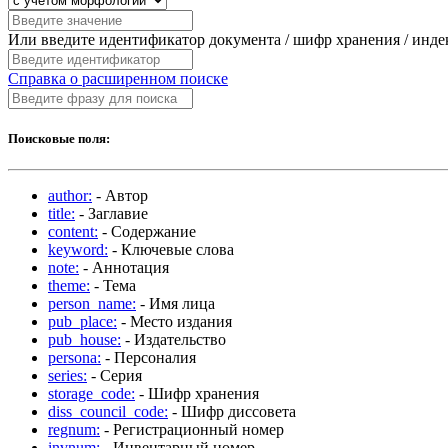
Или введите идентификатор документа / шифр хранения / инд
Справка о расширенном поиске
Поисковые поля:
author:
- Автор
title:
- Заглавие
content:
- Содержание
keyword:
- Ключевые слова
note:
- Аннотация
theme:
- Тема
person_name:
- Имя лица
pub_place:
- Место издания
pub_house:
- Издательство
persona:
- Персоналия
series:
- Серия
storage_code:
- Шифр хранения
diss_council_code:
- Шифр диссовета
regnum:
- Регистрационный номер
invnum:
- Инвентарный номер