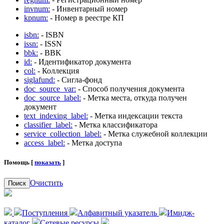
invnum:
- Инвентарный номер
kpnum:
- Номер в реестре КП
isbn:
- ISBN
issn:
- ISSN
bbk:
- BBK
id:
- Идентификатор документа
col:
- Коллекция
siglafund:
- Сигла-фонд
doc_source_var:
- Способ получения документа
doc_source_label:
- Метка места, откуда получен
документ
text_indexing_label:
- Метка индексации текста
classifier_label:
- Метка классификатора
service_collection_label:
- Метка служебной коллекции
access_label:
- Метка доступа
Помощь [
показать
]
Очистить
Поиск
Поступления
Алфавитный указатель
Имидж-
каталог
Сетевые ресурсы