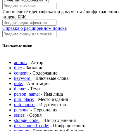
Или введите идентификатор документа / шифр хранения /
индекс ББК
Справка о расширенном поиске
Поисковые поля:
author:
- Автор
title:
- Заглавие
content:
- Содержание
keyword:
- Ключевые слова
note:
- Аннотация
theme:
- Тема
person_name:
- Имя лица
pub_place:
- Место издания
pub_house:
- Издательство
persona:
- Персоналия
series:
- Серия
storage_code:
- Шифр хранения
diss_council_code:
- Шифр диссовета
regnum:
- Регистрационный номер